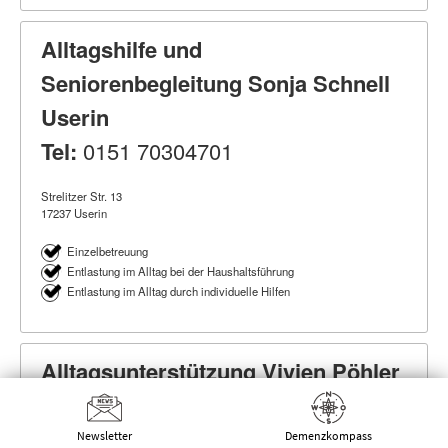
Alltagshilfe und
Seniorenbegleitung Sonja Schnell
Userin
Tel:
0151 70304701
Strelitzer Str. 13
17237 Userin
Einzelbetreuung
Entlastung im Alltag bei der Haushaltsführung
Entlastung im Alltag durch individuelle Hilfen
Alltagsunterstützung Vivien Pöhler
Tel:
0175-9978461
Mail:
vivienpoehler@t-online.de
Newsletter
Demenz­kompass