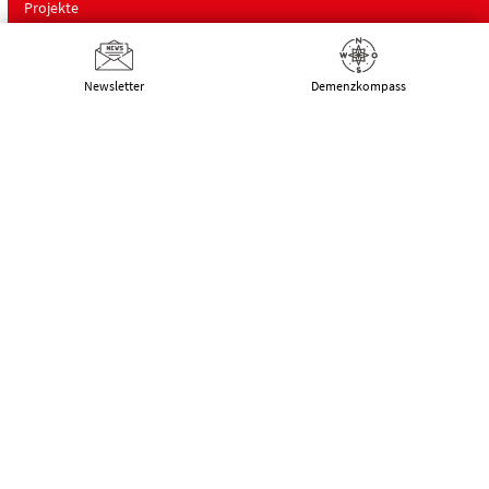
Projekte
Landesfachstelle Demenz
Newsletter
Demenz­kompass
Schulungen
Über uns
Deutsche Alzheimer Gesellschaft
Landesverband Mecklenburg-Vorpommern
e.V. Selbsthilfe Demenz
Schwaaner Landstraße 10
18055 Rostock
Tel.:
0381 – 208 754 00
E-Mail:
kontakt@alzheimer-mv.de
Kalender