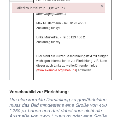
×
Failed to initialize plugin: wplink
Ansprechpartner:
(falls mehrere als nur der eine,
Failed to initialize plugin: wplink
oben angegebene...)
Max Mustermann - Tel.: 0123 456 1
Zuständig für xyz
Erika Musterfrau - Tel.: 0123 456 2
Zuständig für zxy
Hier steht ein kurzer Beschreibungstext mit einigen
wichtigen Informationen zur Einrichtung, z.B. kann
dieser auch Links zu weiterführenden Infos
(
www.example.org/über-uns
) enthalten.
Vorschaubild zur Einrichtung:
Um eine korrekte Darstellung zu gewährleisten
muss das Bild mindestens eine Größe von 400
* 250 px haben und darf dabei aber nicht die
Ausmaße von 1920 * 1080 px oder eine Größe