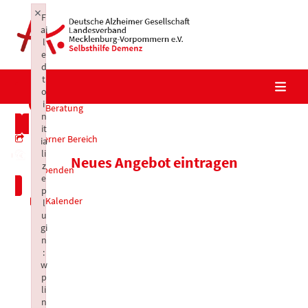
Skip
×
F
to
ai
content
l
e
d
t
o
i
Beratung
n
it
Interner Bereich
ia
li
Neues Angebot eintragen
z
Spenden
e
p
Kalender
l
u
gi
n
:
w
p
li
n