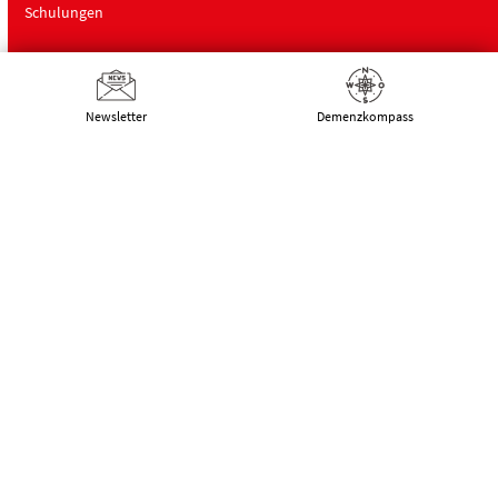
Schulungen
Über uns
Newsletter
Demenz­kompass
Deutsche Alzheimer Gesellschaft
Landesverband Mecklenburg-Vorpommern
e.V. Selbsthilfe Demenz
Schwaaner Landstraße 10
18055 Rostock
Tel.:
0381 – 208 754 00
E-Mail:
kontakt@alzheimer-mv.de
Kalender
Datenschutzerklärung
|
Impressum
|
DSGVO