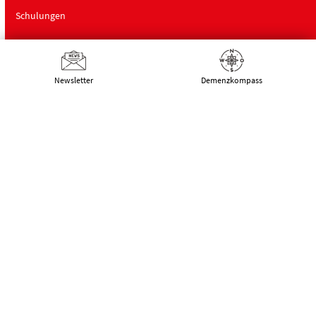
Schulungen
Über uns
Newsletter
Demenz­kompass
Deutsche Alzheimer Gesellschaft
Landesverband Mecklenburg-Vorpommern
e.V. Selbsthilfe Demenz
Schwaaner Landstraße 10
18055 Rostock
Tel.:
0381 – 208 754 00
E-Mail:
kontakt@alzheimer-mv.de
Kalender
Datenschutzerklärung
|
Impressum
|
DSGVO