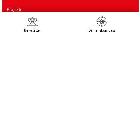
Projekte
Landesfachstelle Demenz
Newsletter
Demenz­kompass
Schulungen
Über uns
Deutsche Alzheimer Gesellschaft
Landesverband Mecklenburg-Vorpommern
e.V. Selbsthilfe Demenz
Schwaaner Landstraße 10
18055 Rostock
Tel.:
0381 – 208 754 00
E-Mail:
kontakt@alzheimer-mv.de