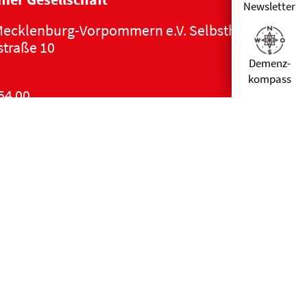
Newsletter
ecklenburg-Vorpommern e.V. Selbsthilfe Demen
traße 10
Demenz­
kompass
54 00
alzheimer-mv.de
ärung
|
Impressum
|
DSGVO