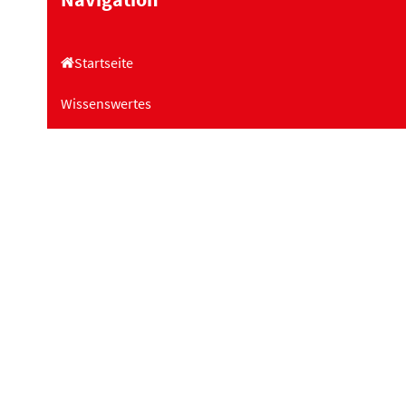
Startseite
Wissenswertes
Hilfe
Engagieren!
Projekte
Landesfachstelle Demenz
Schulungen
Über uns