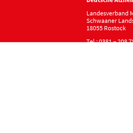
Landesverband M
Schwaaner Lands
18055 Rostock
Tel.:
0381 – 208 7
E-Mail:
kontakt@
Kalender
Datenschutzerkl