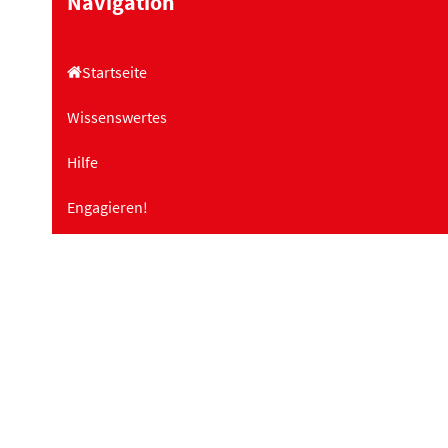
Navigation
Startseite
Wissenswertes
Hilfe
Engagieren!
Projekte
Landesfachstelle Demenz
Schulungen
Über uns