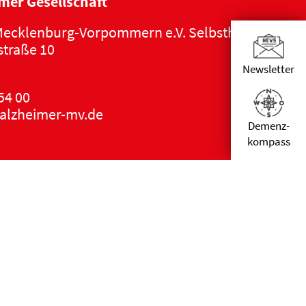
mer Gesellschaft
ecklenburg-Vorpommern e.V. Selbsthilfe Demen
traße 10
Newsletter
54 00
alzheimer-mv.de
Demenz­
kompass
ärung
|
Impressum
|
DSGVO