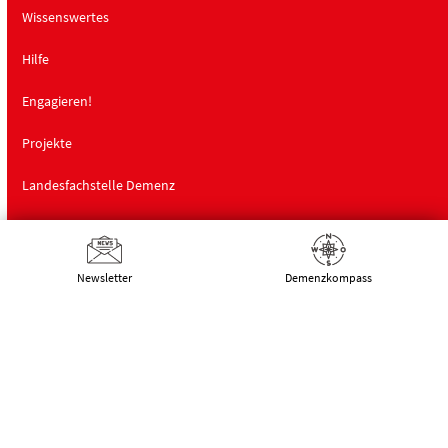
Wissenswertes
Hilfe
Engagieren!
Projekte
Landesfachstelle Demenz
Schulungen
Über uns
Newsletter
Demenz­kompass
Deutsche Alzheimer Gesellschaft
Landesverband Mecklenburg-Vorpommern
e.V. Selbsthilfe Demenz
Schwaaner Landstraße 10