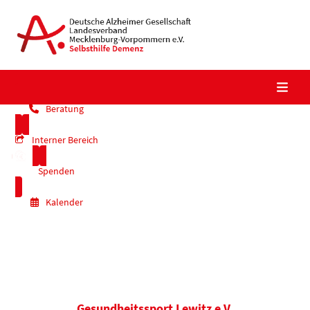
Skip
to
content
Beratung
Interner Bereich
Spenden
Kalender
Gesundheitssport Lewitz e.V.