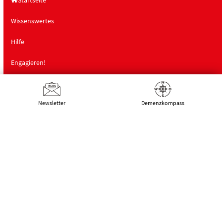
Wissenswertes
Hilfe
Engagieren!
Projekte
Newsletter
Demenz­kompass
Landesfachstelle Demenz
Schulungen
Über uns
Deutsche Alzheimer Gesellschaft
Landesverband Mecklenburg-Vorpommern
e.V. Selbsthilfe Demenz