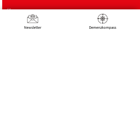
Über uns
Newsletter
Demenz­kompass
Deutsche Alzheimer Gesellschaft
Landesverband Mecklenburg-Vorpommern
e.V. Selbsthilfe Demenz
Schwaaner Landstraße 10
18055 Rostock
Tel.:
0381 – 208 754 00
E-Mail:
kontakt@alzheimer-mv.de
Kalender
Datenschutzerklärung
|
Impressum
|
DSGVO