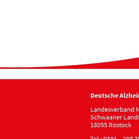
Deutsche Alzhei
Landesverband M
Schwaaner Lands
18055 Rostock
Tel.:
0381 – 208 7