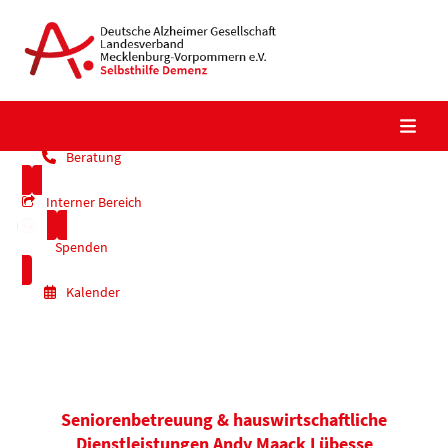
Skip
to
content
Beratung
Interner Bereich
Spenden
Kalender
Seniorenbetreuung & hauswirtschaftliche
Dienstleistungen Andy Maack Lübesse