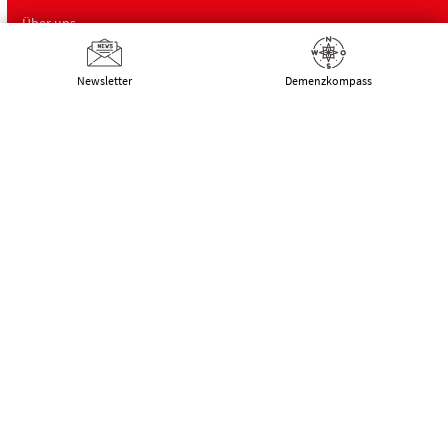
Über uns
Newsletter
Demenz­kompass
Deutsche Alzheimer Gesellschaft
Landesverband Mecklenburg-Vorpommern
e.V. Selbsthilfe Demenz
Schwaaner Landstraße 10
18055 Rostock
Tel.:
0381 – 208 754 00
E-Mail:
kontakt@alzheimer-mv.de
Kalender
Datenschutzerklärung
|
Impressum
|
DSGVO