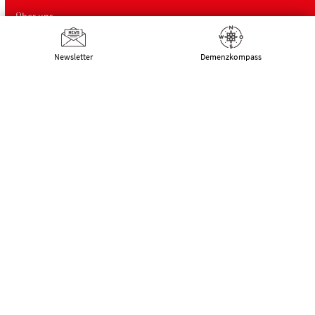
Über uns
Newsletter
Demenz­kompass
Deutsche Alzheimer Gesellschaft
Landesverband Mecklenburg-Vorpommern
e.V. Selbsthilfe Demenz
Schwaaner Landstraße 10
18055 Rostock
Tel.:
0381 – 208 754 00
E-Mail:
kontakt@alzheimer-mv.de
Kalender
Datenschutzerklärung
|
Impressum
|
DSGVO