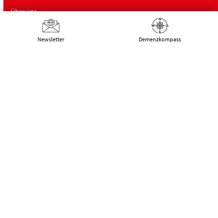
Über uns
Newsletter
Demenz­kompass
Deutsche Alzheimer Gesellschaft
Landesverband Mecklenburg-Vorpommern
e.V. Selbsthilfe Demenz
Schwaaner Landstraße 10
18055 Rostock
Tel.:
0381 – 208 754 00
E-Mail:
kontakt@alzheimer-mv.de
Kalender
Datenschutzerklärung
|
Impressum
|
DSGVO