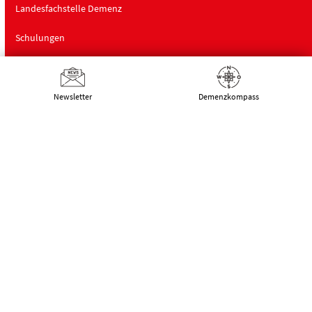
Landesfachstelle Demenz
Schulungen
Über uns
Newsletter
Demenz­kompass
Deutsche Alzheimer Gesellschaft
Landesverband Mecklenburg-Vorpommern
e.V. Selbsthilfe Demenz
Schwaaner Landstraße 10
18055 Rostock
Tel.:
0381 – 208 754 00
E-Mail:
kontakt@alzheimer-mv.de
Kalender
Datenschutzerklärung
|
Impressum
|
DSGVO