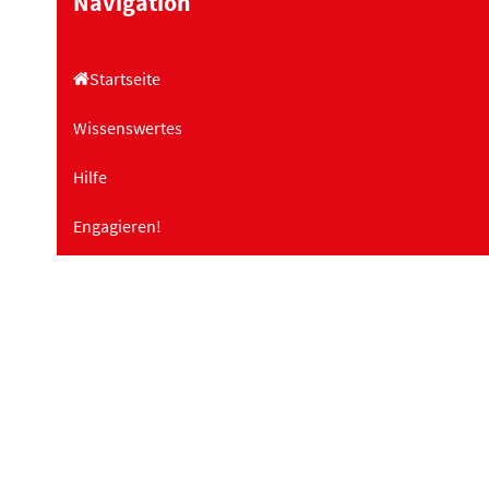
Navigation
Startseite
Wissenswertes
Hilfe
Engagieren!
Projekte
Landesfachstelle Demenz
Schulungen
Über uns