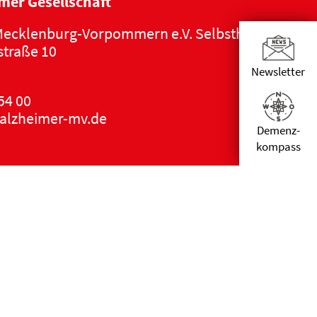
mer Gesellschaft
ecklenburg-Vorpommern e.V. Selbsthilfe Demen
traße 10
Newsletter
54 00
alzheimer-mv.de
Demenz­
kompass
ärung
|
Impressum
|
DSGVO