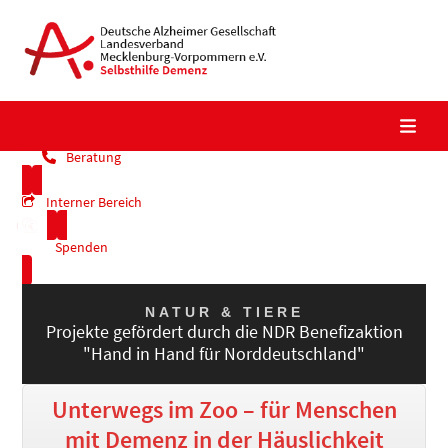
Skip
to
content
Beratung
Interner Bereich
Spenden
Kalender
NATUR & TIERE
Projekte gefördert durch die NDR Benefizaktion
"Hand in Hand für Norddeutschland"
Unterwegs im Zoo – für Menschen
mit Demenz in der Häuslichkeit