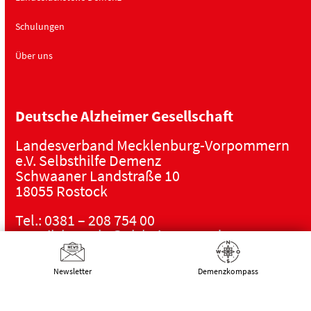
Schulungen
Über uns
Deutsche Alzheimer Gesellschaft
Landesverband Mecklenburg-Vorpommern
e.V. Selbsthilfe Demenz
Schwaaner Landstraße 10
18055 Rostock
Tel.:
0381 – 208 754 00
E-Mail:
kontakt@alzheimer-mv.de
Kalender
Newsletter
Demenz­kompass
Datenschutzerklärung
|
Impressum
|
DSGVO