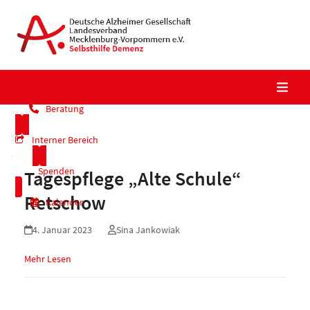
Skip
to
content
Beratung
Interner Bereich
Spenden
Tagespflege „Alte Schule“
Retschow
Kalender
4. Januar 2023
Sina Jankowiak
Mehr Lesen