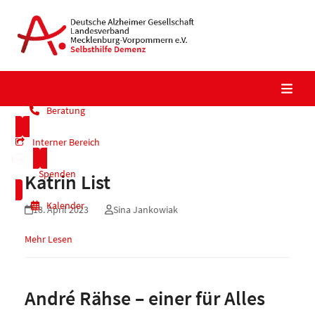
Skip
to
content
Beratung
Interner Bereich
Spenden
Katrin List
Kalender
18. April 2023
Sina Jankowiak
Mehr Lesen
André Rähse – einer für Alles