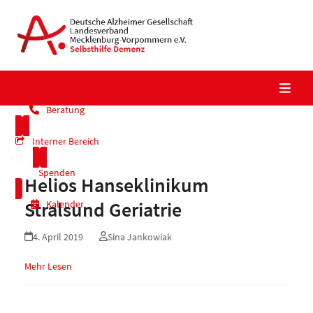
Skip
to
content
Beratung
Interner Bereich
Spenden
Helios Hanseklinikum
Stralsund Geriatrie
Kalender
4. April 2019
Sina Jankowiak
Mehr Lesen