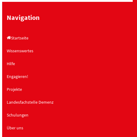
h
a
t
t
Navigation
e
i
n
o
Startseite
,
n
N
Wissenswertes
a
Hilfe
v
i
Engagieren!
g
a
Projekte
t
Landesfachstelle Demenz
i
o
Schulungen
n
Über uns