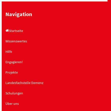
h
a
t
t
Navigation
e
i
n
o
Startseite
,
n
N
Wissenswertes
a
Hilfe
v
i
Engagieren!
g
a
Projekte
t
Landesfachstelle Demenz
i
o
Schulungen
n
Über uns