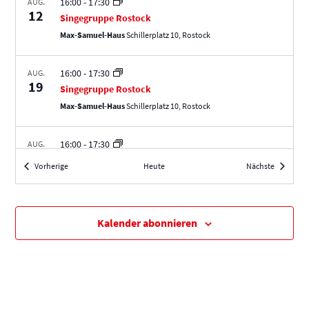
16:00
-
17:30
AUG.
n
n
n
12
Singegruppe Rostock
S
s
Max-Samuel-Haus
Schillerplatz 10, Rostock
u
i
c
c
16:00
-
17:30
AUG.
19
h
h
Singegruppe Rostock
e
t
Max-Samuel-Haus
Schillerplatz 10, Rostock
u
e
n
n
16:00
-
17:30
AUG.
26
d
-
Singegruppe Rostock
Veranstaltungen
Veranstal
Vorherige
Heute
Nächste
Max-Samuel-Haus
Schillerplatz 10, Rostock
A
N
n
a
16:00
-
17:30
s
v
SEP.
Kalender abonnieren
2
Singegruppe Rostock
i
i
Max-Samuel-Haus
Schillerplatz 10, Rostock
c
g
h
a
16:00
-
17:30
SEP.
t
t
9
Singegruppe Rostock