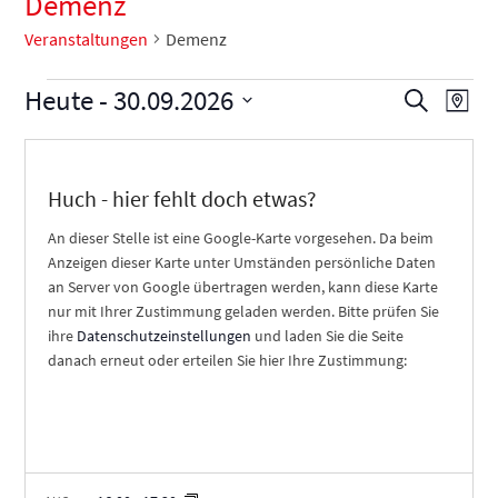
Demenz
Veranstaltungen
Demenz
V
Heute
 - 
30.09.2026
V
V
Suche
Karte
e
e
e
Datum
r
r
r
auswählen.
a
a
a
Huch - hier fehlt doch etwas?
n
n
n
An dieser Stelle ist eine Google-Karte vorgesehen. Da beim
s
s
s
Anzeigen dieser Karte unter Umständen persönliche Daten
t
t
t
an Server von Google übertragen werden, kann diese Karte
a
a
a
nur mit Ihrer Zustimmung geladen werden. Bitte prüfen Sie
l
l
l
ihre
Datenschutzeinstellungen
und laden Sie die Seite
t
danach erneut oder erteilen Sie hier Ihre Zustimmung:
t
t
u
u
u
n
n
n
g
g
g
e
e
A