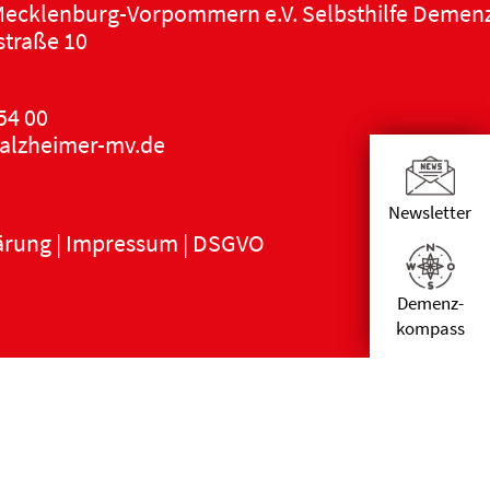
ecklenburg-Vorpommern e.V. Selbsthilfe Demen
traße 10
16:00
-
17:30
SEP.
30
Singegruppe Rostock
54 00
alzheimer-mv.de
Max-Samuel-Haus
Schillerplatz 10, Rostock
Newsletter
ärung
|
Impressum
|
DSGVO
Demenz­
kompass