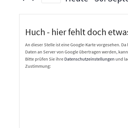
r
Veranstaltungen
Datum
a
a
Schlüsselwort.
auswählen.
n
n
Huch - hier fehlt doch etwa
s
s
An dieser Stelle ist eine Google-Karte vorgesehen. D
Daten an Server von Google übertragen werden, kann
t
t
Bitte prüfen Sie ihre
Datenschutzeinstellungen
und lad
Zustimmung:
a
a
l
l
t
t
u
u