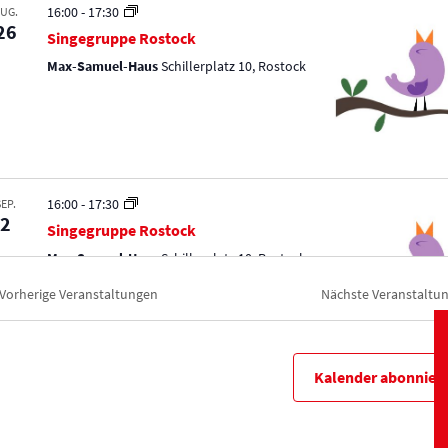
A
16:00
-
17:30
UG.
26
Singegruppe Rostock
n
Max-Samuel-Haus
Schillerplatz 10, Rostock
s
i
c
16:00
-
17:30
SEP.
2
h
Singegruppe Rostock
Max-Samuel-Haus
Schillerplatz 10, Rostock
t
Vorherige
Veranstaltungen
Nächste
Veranstaltu
e
n
Kalender abonnier
16:00
-
17:30
SEP.
-
9
Singegruppe Rostock