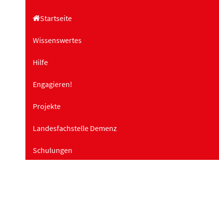
t
Startseite
e
Wissenswertes
n
Hilfe
Engagieren!
,
Projekte
N
Landesfachstelle Demenz
a
Schulungen
v
Über uns
i
g