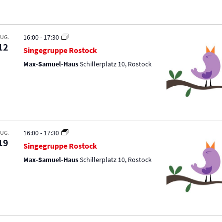
a
n
16:00
-
17:30
UG.
12
Singegruppe Rostock
s
Max-Samuel-Haus
Schillerplatz 10, Rostock
t
a
l
16:00
-
17:30
UG.
t
19
Singegruppe Rostock
Max-Samuel-Haus
Schillerplatz 10, Rostock
u
n
g