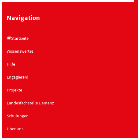
h
a
t
t
Navigation
e
i
n
o
Startseite
,
n
N
Wissenswertes
a
Hilfe
v
i
Engagieren!
g
a
Projekte
t
Landesfachstelle Demenz
i
o
Schulungen
n
Über uns