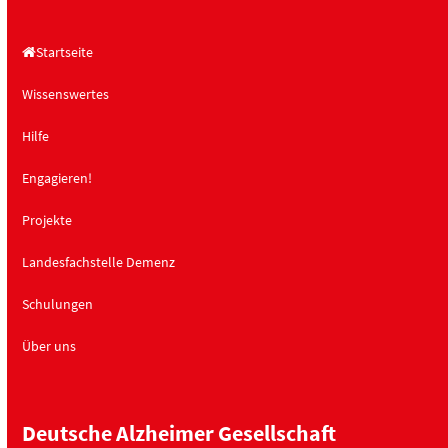
n
o
,
n
Startseite
N
a
Wissenswertes
v
Hilfe
i
g
Engagieren!
a
Projekte
t
i
Landesfachstelle Demenz
o
Schulungen
n
Über uns
Deutsche Alzheimer Gesellschaft