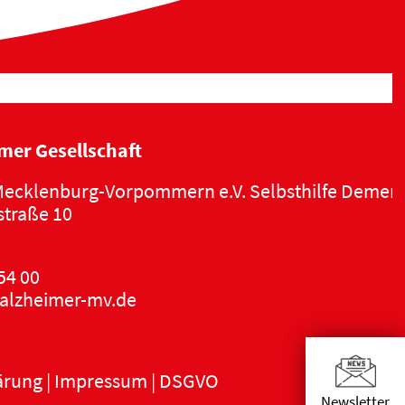
n
s
i
c
mer Gesellschaft
h
ecklenburg-Vorpommern e.V. Selbsthilfe Demen
t
traße 10
e
54 00
n
alzheimer-mv.de
-
N
ärung
|
Impressum
|
DSGVO
Newsletter