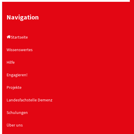
h
a
t
t
Navigation
e
i
n
o
Startseite
,
n
N
Wissenswertes
a
Hilfe
v
i
Engagieren!
g
a
Projekte
t
Landesfachstelle Demenz
i
o
Schulungen
n
Über uns