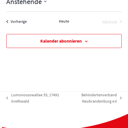
Anstehende
Datum
wählen.
Heute
Veranstaltungen
Nächste
Vorherige
Veransta
Kalender abonnieren
Lomonossowallee 55, 17491
Behindertenverband
vorheriger
Nächster
Greifswald
Neubrandenburg e.V
Beitrag:
Beitrag: