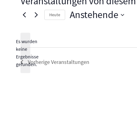
Veranstaltungen von diesem 
Anstehende
Heute
Datum
wählen.
Es wurden
keine
Hinweis
Ergebnisse
Vorherige
Veranstaltungen
gefunden.