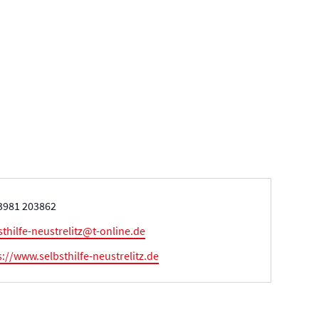
fon
3981 203862
l
sthilfe-neustrelitz@t-online.de
eite
s://www.selbsthilfe-neustrelitz.de