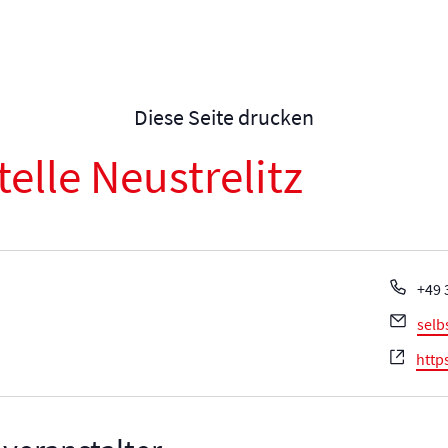
Diese Seite drucken
elle Neustrelitz
Tele
+49 
Emai
selb
Webs
http