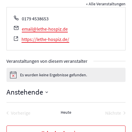
« Alle Veranstaltungen
Telefon
0179 4538653
Email
email@lethe-hospiz.de
Webseite
https://lethe-hospiz.de/
Veranstaltungen von diesem veranstalter
Es wurden keine Ergebnisse gefunden.
Hinweis
Anstehende
Datum
wählen.
Heute
Vorherige
Nächste
Veranstaltungen
Veransta