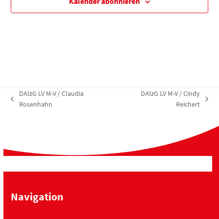
Kalender abonnieren
DAlzG LV M-V / Claudia
DAlzG LV M-V / Cindy
vorheriger
Nächster
Rosenhahn
Reichert
Beitrag:
Beitrag:
Navigation