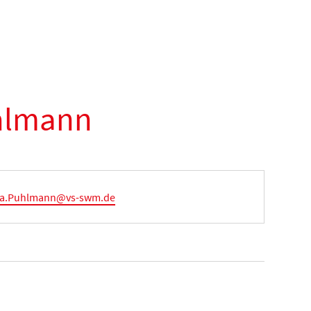
uhlmann
l
ia.Puhlmann@vs-swm.de