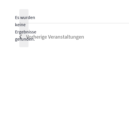
Datum
wählen.
Es wurden
keine
Hinweis
Ergebnisse
Vorherige
Veranstaltungen
gefunden.