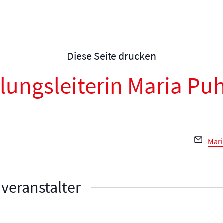
Diese Seite drucken
ulungsleiterin Maria P
Emai
Mar
veranstalter