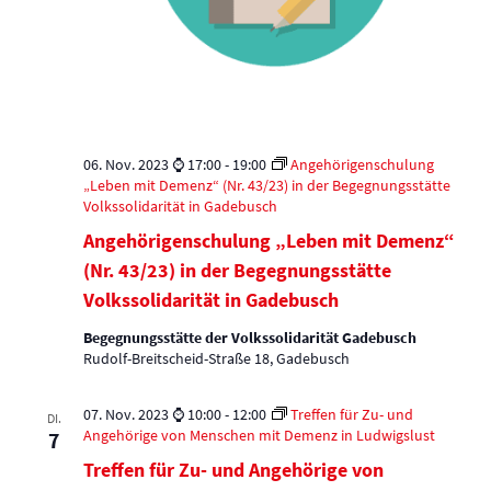
06. Nov. 2023 ⌚ 17:00
-
19:00
Angehörigenschulung
„Leben mit Demenz“ (Nr. 43/23) in der Begegnungsstätte
Volkssolidarität in Gadebusch
Angehörigenschulung „Leben mit Demenz“
(Nr. 43/23) in der Begegnungsstätte
Volkssolidarität in Gadebusch
Begegnungsstätte der Volkssolidarität Gadebusch
Rudolf-Breitscheid-Straße 18, Gadebusch
07. Nov. 2023 ⌚ 10:00
-
12:00
Treffen für Zu- und
DI.
Angehörige von Menschen mit Demenz in Ludwigslust
7
Treffen für Zu- und Angehörige von