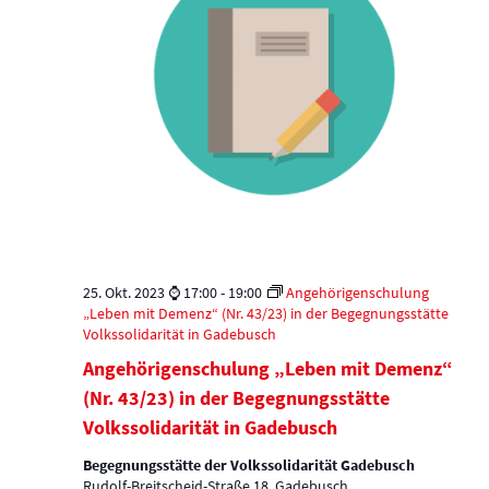
25. Okt. 2023 ⌚ 17:00
-
19:00
Angehörigenschulung
„Leben mit Demenz“ (Nr. 43/23) in der Begegnungsstätte
Volkssolidarität in Gadebusch
Angehörigenschulung „Leben mit Demenz“
(Nr. 43/23) in der Begegnungsstätte
Volkssolidarität in Gadebusch
Begegnungsstätte der Volkssolidarität Gadebusch
Rudolf-Breitscheid-Straße 18, Gadebusch