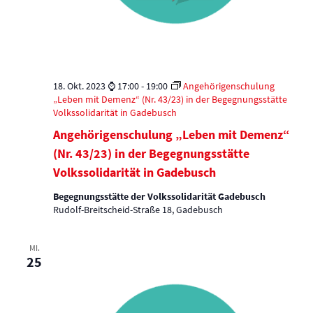
18. Okt. 2023 ⌚ 17:00
-
19:00
Angehörigenschulung
„Leben mit Demenz“ (Nr. 43/23) in der Begegnungsstätte
Volkssolidarität in Gadebusch
Angehörigenschulung „Leben mit Demenz“
(Nr. 43/23) in der Begegnungsstätte
Volkssolidarität in Gadebusch
Begegnungsstätte der Volkssolidarität Gadebusch
Rudolf-Breitscheid-Straße 18, Gadebusch
MI.
25