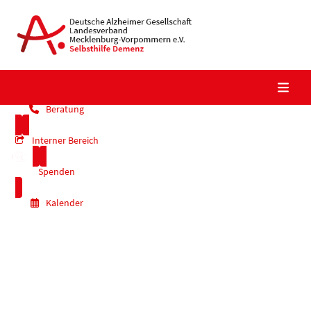
Skip
to
content
Beratung
Interner Bereich
Spenden
Kalender