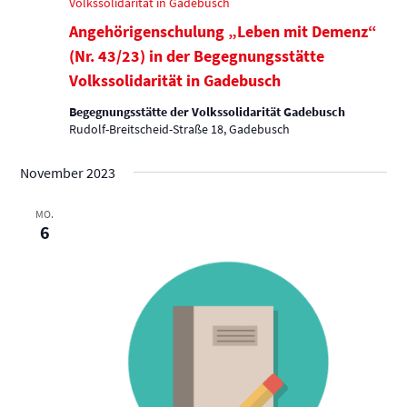
Volkssolidarität in Gadebusch
Angehörigenschulung „Leben mit Demenz“
(Nr. 43/23) in der Begegnungsstätte
Volkssolidarität in Gadebusch
Begegnungsstätte der Volkssolidarität Gadebusch
Rudolf-Breitscheid-Straße 18, Gadebusch
November 2023
MO.
6