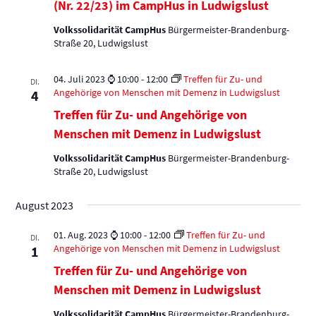
(Nr. 22/23) im CampHus in Ludwigslust
Volkssolidarität CampHus
Bürgermeister-Brandenburg-
Straße 20, Ludwigslust
04. Juli 2023 ⌚ 10:00
-
12:00
Treffen für Zu- und
DI.
Angehörige von Menschen mit Demenz in Ludwigslust
4
Treffen für Zu- und Angehörige von
Menschen mit Demenz in Ludwigslust
Volkssolidarität CampHus
Bürgermeister-Brandenburg-
Straße 20, Ludwigslust
August 2023
01. Aug. 2023 ⌚ 10:00
-
12:00
Treffen für Zu- und
DI.
Angehörige von Menschen mit Demenz in Ludwigslust
1
Treffen für Zu- und Angehörige von
Menschen mit Demenz in Ludwigslust
Volkssolidarität CampHus
Bürgermeister-Brandenburg-