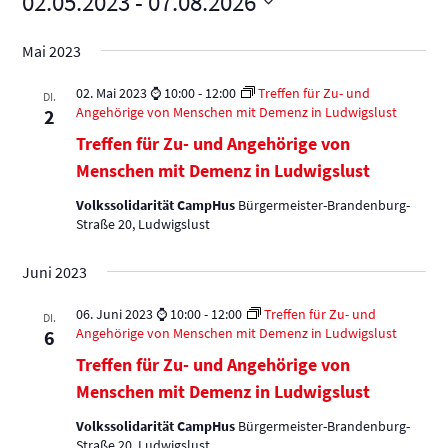
02.05.2023
 - 
07.08.2026
Datum
Mai 2023
wählen.
02. Mai 2023 ⌚ 10:00
-
12:00
Treffen für Zu- und
DI.
Angehörige von Menschen mit Demenz in Ludwigslust
2
Treffen für Zu- und Angehörige von
Menschen mit Demenz in Ludwigslust
Volkssolidarität CampHus
Bürgermeister-Brandenburg-
Straße 20, Ludwigslust
Juni 2023
06. Juni 2023 ⌚ 10:00
-
12:00
Treffen für Zu- und
DI.
Angehörige von Menschen mit Demenz in Ludwigslust
6
Treffen für Zu- und Angehörige von
Menschen mit Demenz in Ludwigslust
Volkssolidarität CampHus
Bürgermeister-Brandenburg-
Straße 20, Ludwigslust