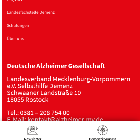
Landesfachstelle Demenz
Schulungen
Über uns
Deutsche Alzheimer Gesellschaft
Landesverband Mecklenburg-Vorpommern
e.V. Selbsthilfe Demenz
Schwaaner Landstraße 10
18055 Rostock
Tel.:
0381 – 208 754 00
E-Mail:
kontakt@alzheimer-mv.de
Kalender
Newsletter
Demenz­kompass