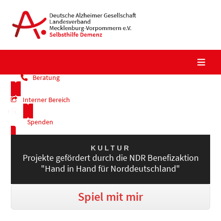
Skip
to
content
Beratung
Interner Bereich
Spenden
Kalender
KULTUR
Projekte gefördert durch die NDR Benefizaktion
"Hand in Hand für Norddeutschland"
Spiel mit mir