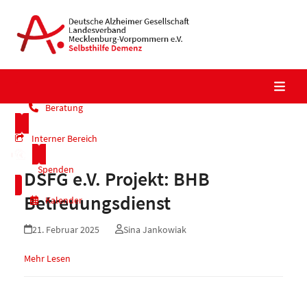
Skip
to
content
Beratung
Interner Bereich
Spenden
DSFG e.V. Projekt: BHB
Betreuungsdienst
Kalender
21. Februar 2025
Sina Jankowiak
Mehr Lesen