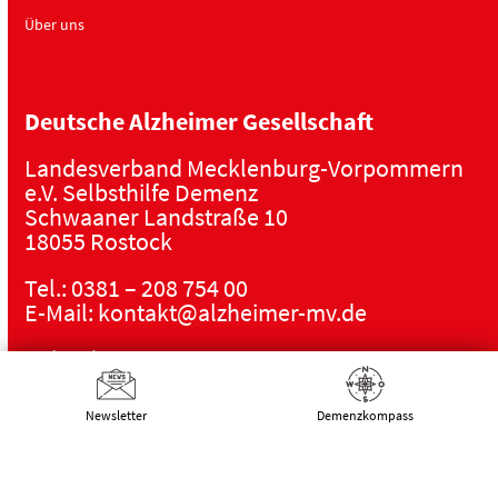
Über uns
Deutsche Alzheimer Gesellschaft
Landesverband Mecklenburg-Vorpommern
e.V. Selbsthilfe Demenz
Schwaaner Landstraße 10
18055 Rostock
Tel.:
0381 – 208 754 00
E-Mail:
kontakt@alzheimer-mv.de
Kalender
Datenschutzerklärung
|
Impressum
|
DSGVO
Newsletter
Demenz­kompass