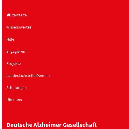
n
o
,
n
Startseite
N
a
Wissenswertes
v
Hilfe
i
g
Engagieren!
a
Projekte
t
i
Landesfachstelle Demenz
o
Schulungen
n
Über uns
Deutsche Alzheimer Gesellschaft