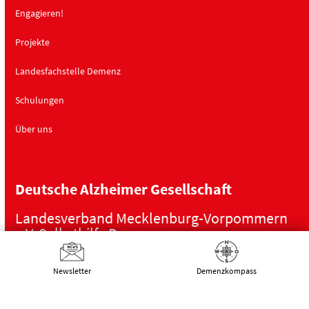
Engagieren!
Projekte
Landesfachstelle Demenz
Schulungen
Über uns
Deutsche Alzheimer Gesellschaft
Landesverband Mecklenburg-Vorpommern
e.V. Selbsthilfe Demenz
Schwaaner Landstraße 10
18055 Rostock
Newsletter
Demenz­kompass
Tel.:
0381 – 208 754 00
E-Mail:
kontakt@alzheimer-mv.de