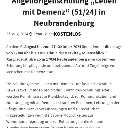
Angehörigenschulung „Leben
mit Demenz“ (51/24) in
Neubrandenburg
KOSTENLOS
27. Aug. 2024 ⌚ 17:00
-
21:00
Ab dem
6. August bis zum 27. Oktober 2024
findet immer
dienstags
von 17:00 Uhr bis 21:00 Uhr
in der
KerVita „Tollenseblick“,
Rasgraderstraße 2b in 17034 Neubrandenburg
eine kostenfreie
Schulung für pflegende und betreuende An- und Zugehörige von
Menschen mit Demenz statt.
Die Schulungsreihe „Leben mit Demenz“ umfasst acht Module
(jeweils zwei Stunden pro Modul). Durch den Schulungsleiter
werden Kenntnisse zum Krankheitsbild, zur Kommunikation und
zum Umgang mit an Demenz erkrankten Personen, Leistungen der
Pflege- und Krankenversicherungen und zu rechtlichen
Fragestellungen vermittelt sowie Möglichkeiten zur
Wohnraumanpassung und zur Entlastung für die An- und
Zugehörigen besprochen. Zudem ist ein Austausch von