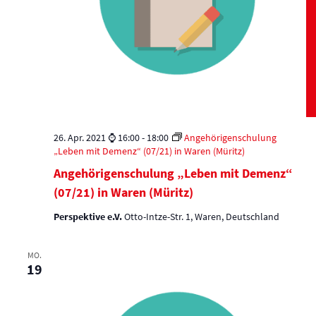
26. Apr. 2021 ⌚ 16:00
-
18:00
Angehörigenschulung
„Leben mit Demenz“ (07/21) in Waren (Müritz)
Angehörigenschulung „Leben mit Demenz“
(07/21) in Waren (Müritz)
Perspektive e.V.
Otto-Intze-Str. 1, Waren, Deutschland
MO.
19