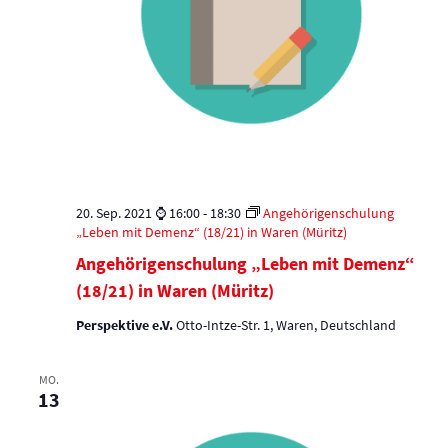
20. Sep. 2021 ⌚ 16:00
-
18:30
Angehörigenschulung
„Leben mit Demenz“ (18/21) in Waren (Müritz)
Angehörigenschulung „Leben mit Demenz“
(18/21) in Waren (Müritz)
Perspektive e.V.
Otto-Intze-Str. 1, Waren, Deutschland
MO.
13