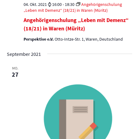
04. Okt. 2021 ⌚ 16:00
-
18:30
Angehörigenschulung
„Leben mit Demenz“ (18/21) in Waren (Müritz)
Angehörigenschulung „Leben mit Demenz“
(18/21) in Waren (Müritz)
Perspektive e.V.
Otto-Intze-Str. 1, Waren, Deutschland
September 2021
MO.
27