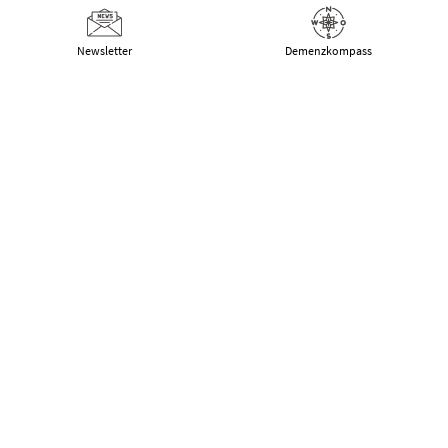
Newsletter
Demenz­kompass
Navigation
Startseite
Wissenswertes
Hilfe
Engagieren!
Projekte
Landesfachstelle Demenz
Schulungen