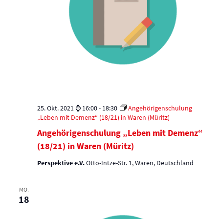
25. Okt. 2021 ⌚ 16:00
-
18:30
Angehörigenschulung
„Leben mit Demenz“ (18/21) in Waren (Müritz)
Angehörigenschulung „Leben mit Demenz“
(18/21) in Waren (Müritz)
Perspektive e.V.
Otto-Intze-Str. 1, Waren, Deutschland
MO.
18