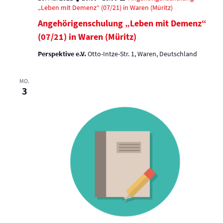
„Leben mit Demenz“ (07/21) in Waren (Müritz)
Angehörigenschulung „Leben mit Demenz“
(07/21) in Waren (Müritz)
Perspektive e.V.
Otto-Intze-Str. 1, Waren, Deutschland
MO.
3