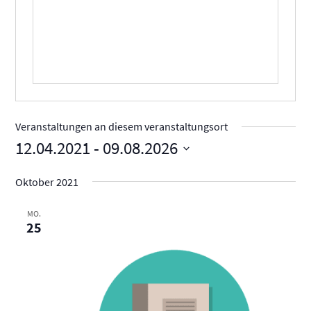
Veranstaltungen an diesem veranstaltungsort
12.04.2021
 - 
09.08.2026
Datum
Oktober 2021
wählen.
MO.
25