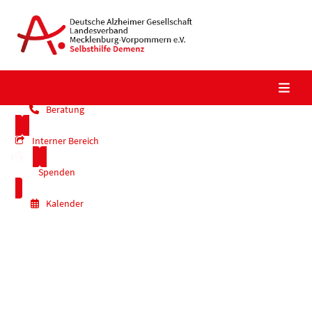
Skip
to
content
Beratung
Interner Bereich
Spenden
Kalender