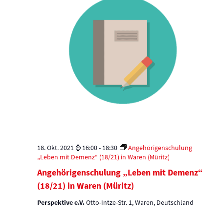
18. Okt. 2021 ⌚ 16:00
-
18:30
Angehörigenschulung
„Leben mit Demenz“ (18/21) in Waren (Müritz)
Angehörigenschulung „Leben mit Demenz“
(18/21) in Waren (Müritz)
Perspektive e.V.
Otto-Intze-Str. 1, Waren, Deutschland