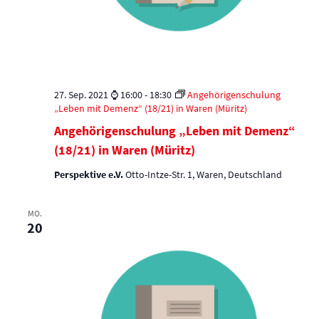
27. Sep. 2021 ⌚ 16:00
-
18:30
Angehörigenschulung
„Leben mit Demenz“ (18/21) in Waren (Müritz)
Angehörigenschulung „Leben mit Demenz“
(18/21) in Waren (Müritz)
Perspektive e.V.
Otto-Intze-Str. 1, Waren, Deutschland
MO.
20