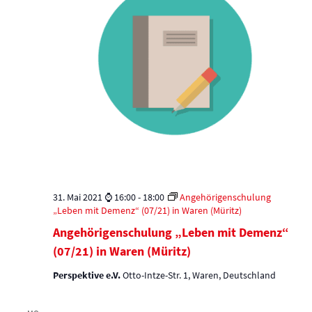
31. Mai 2021 ⌚ 16:00
-
18:00
Angehörigenschulung
„Leben mit Demenz“ (07/21) in Waren (Müritz)
Angehörigenschulung „Leben mit Demenz“
(07/21) in Waren (Müritz)
Perspektive e.V.
Otto-Intze-Str. 1, Waren, Deutschland