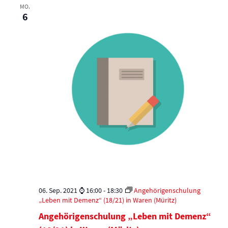
MO.
6
06. Sep. 2021 ⌚ 16:00
-
18:30
Angehörigenschulung
„Leben mit Demenz“ (18/21) in Waren (Müritz)
Angehörigenschulung „Leben mit Demenz“