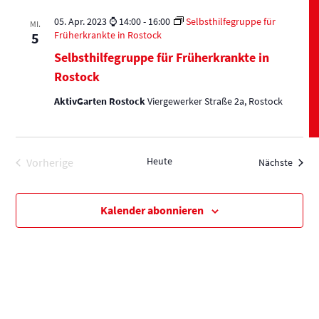
05. Apr. 2023 ⌚ 14:00
-
16:00
Selbsthilfegruppe für
MI.
Früherkrankte in Rostock
5
Selbsthilfegruppe für Früherkrankte in
Rostock
AktivGarten Rostock
Viergewerker Straße 2a, Rostock
Heute
Veran
Vorherige
Nächste
Veranstaltungen
Kalender abonnieren