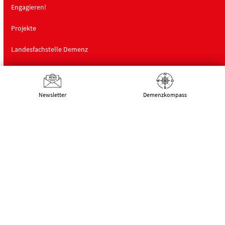
Engagieren!
Projekte
Landesfachstelle Demenz
Schulungen
Über uns
Newsletter
Demenz­kompass
Deutsche Alzheimer Gesellschaft
Landesverband Mecklenburg-Vorpommern
e.V. Selbsthilfe Demenz
Schwaaner Landstraße 10
18055 Rostock
Tel.:
0381 – 208 754 00
E-Mail:
kontakt@alzheimer-mv.de