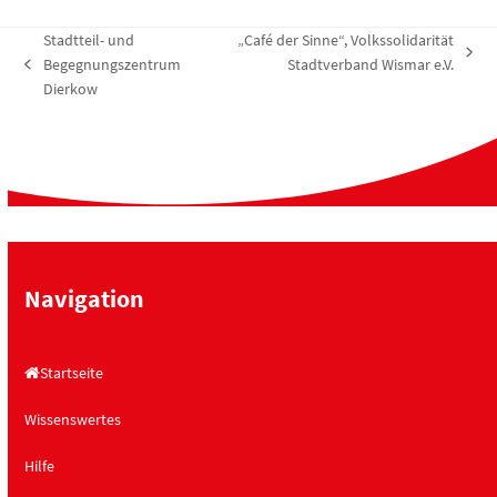
Stadtteil- und
„Café der Sinne“, Volkssolidarität
Nächster
Begegnungszentrum
Stadtverband Wismar e.V.
vorheriger
Beitrag:
Dierkow
Beitrag:
Navigation
Startseite
Wissenswertes
Hilfe