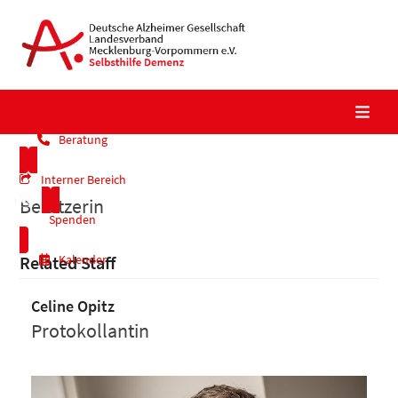
Skip
to
content
Beratung
Interner Bereich
Beisitzerin
Spenden
Related Staff
Kalender
Celine Opitz
Protokollantin