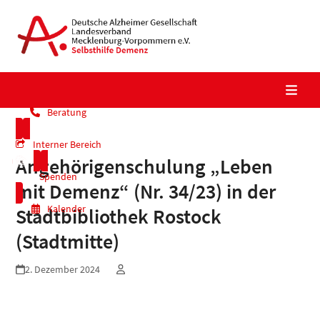
Skip
to
content
Beratung
Interner Bereich
Angehörigenschulung „Leben
Spenden
mit Demenz“ (Nr. 34/23) in der
Kalender
Stadtbibliothek Rostock
(Stadtmitte)
2. Dezember 2024