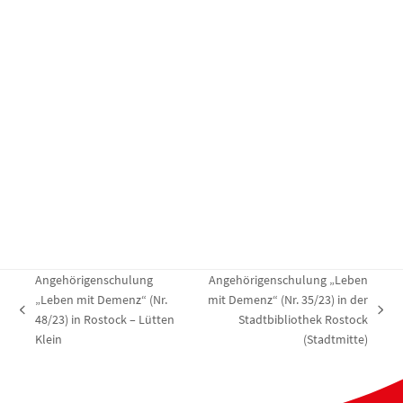
a
a
u
l
l
n
t
t
g
u
u
e
n
n
n
g
g
e
A
n
n
S
s
u
i
c
c
h
h
Angehörigenschulung
Angehörigenschulung „Leben
e
t
„Leben mit Demenz“ (Nr.
mit Demenz“ (Nr. 35/23) in der
u
e
vorheriger
Nächster
48/23) in Rostock – Lütten
Stadtbibliothek Rostock
n
n
Beitrag:
Beitrag:
Klein
(Stadtmitte)
d
-
A
N