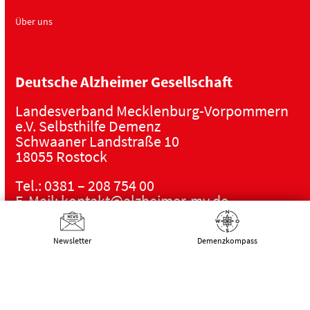
o
Über uns
n
Deutsche Alzheimer Gesellschaft
Landesverband Mecklenburg-Vorpommern
e.V. Selbsthilfe Demenz
Schwaaner Landstraße 10
18055 Rostock
Tel.:
0381 – 208 754 00
E-Mail:
kontakt@alzheimer-mv.de
Kalender
Newsletter
Demenz­kompass
Datenschutzerklärung
|
Impressum
|
DSGVO