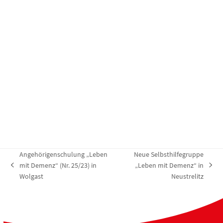
u
l
l
n
t
t
g
u
u
e
n
n
n
g
g
e
A
n
n
S
s
u
i
c
c
h
h
Angehörigenschulung „Leben
Neue Selbsthilfegruppe
e
t
mit Demenz“ (Nr. 25/23) in
„Leben mit Demenz“ in
vorheriger
Nächster
u
e
Wolgast
Neustrelitz
Beitrag:
Beitrag:
n
n
d
-
A
N