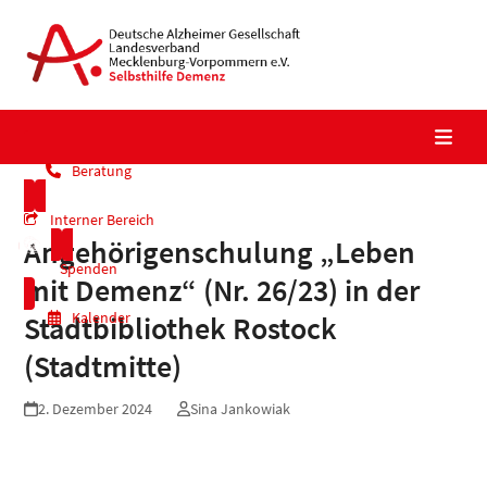
Skip
to
content
Beratung
Interner Bereich
Angehörigenschulung „Leben
Spenden
mit Demenz“ (Nr. 26/23) in der
Kalender
Stadtbibliothek Rostock
(Stadtmitte)
2. Dezember 2024
Sina Jankowiak