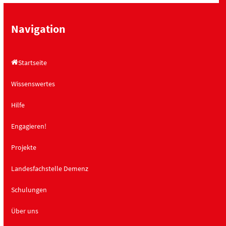
i
i
c
g
Navigation
h
a
t
t
Startseite
e
i
n
o
Wissenswertes
,
n
Hilfe
N
a
Engagieren!
v
Projekte
i
g
Landesfachstelle Demenz
a
t
Schulungen
i
Über uns
o