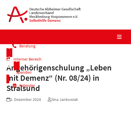
Skip
to
content
Beratung
Interner Bereich
Angehörigenschulung „Leben
Spenden
mit Demenz“ (Nr. 08/24) in
Kalender
Stralsund
2. Dezember 2024
Sina Jankowiak