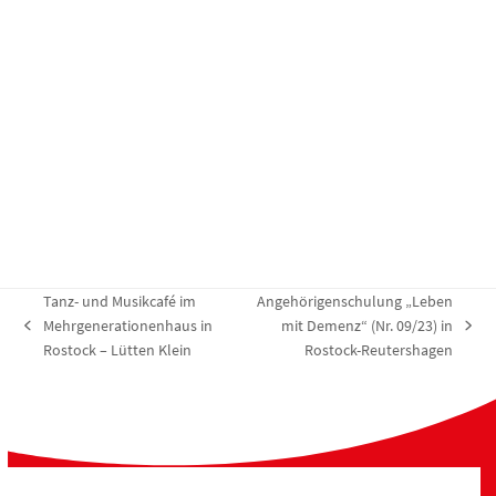
t
t
g
u
u
e
n
n
n
g
g
e
A
n
n
S
s
u
i
c
c
h
h
Tanz- und Musikcafé im
Angehörigenschulung „Leben
e
t
Mehrgenerationenhaus in
mit Demenz“ (Nr. 09/23) in
vorheriger
Nächster
u
e
Rostock – Lütten Klein
Rostock-Reutershagen
Beitrag:
Beitrag:
n
n
d
-
A
N
n
a
s
v