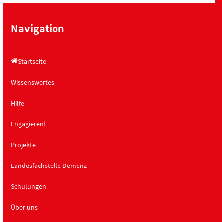
i
i
c
g
Navigation
h
a
t
t
Startseite
e
i
n
o
Wissenswertes
,
n
Hilfe
N
a
Engagieren!
v
Projekte
i
g
Landesfachstelle Demenz
a
t
Schulungen
i
Über uns
o