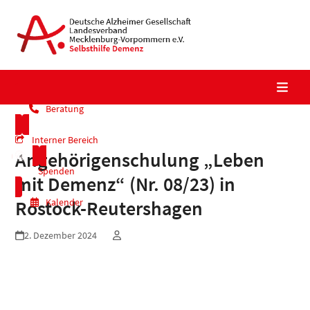
Skip
to
content
Beratung
Interner Bereich
Angehörigenschulung „Leben
Spenden
mit Demenz“ (Nr. 08/23) in
Kalender
Rostock-Reutershagen
2. Dezember 2024