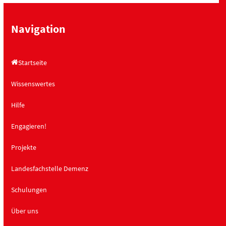
i
i
c
g
Navigation
h
a
t
t
Startseite
e
i
n
o
Wissenswertes
,
n
Hilfe
N
a
Engagieren!
v
Projekte
i
g
Landesfachstelle Demenz
a
t
Schulungen
i
Über uns
o