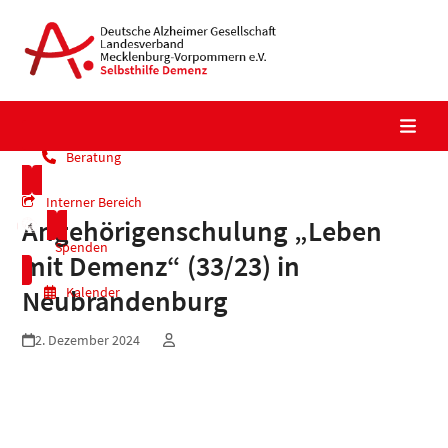
Skip
to
content
Beratung
Interner Bereich
Angehörigenschulung „Leben
Spenden
mit Demenz“ (33/23) in
Kalender
Neubrandenburg
2. Dezember 2024