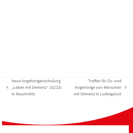
t
t
g
u
u
e
n
n
n
g
g
e
A
n
n
S
s
u
i
c
c
h
h
Neue Angehörigenschulung
Treffen für Zu- und
e
t
„Leben mit Demenz“ (32/23)
Angehörige von Menschen
vorheriger
Nächster
u
e
in Neustrelitz
mit Demenz in Ludwigslust
Beitrag:
Beitrag:
n
n
d
-
A
N
n
a
s
v