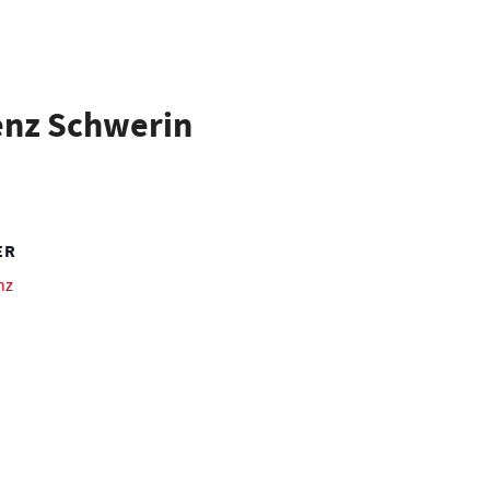
enz Schwerin
ER
nz