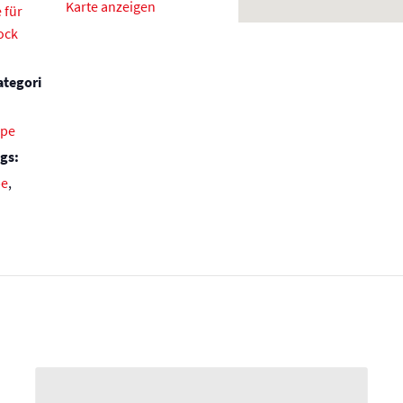
Karte anzeigen
 für
ock
ategori
ppe
gs:
pe
,