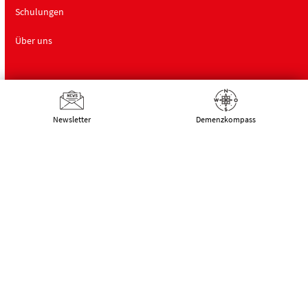
Schulungen
Über uns
Deutsche Alzheimer Gesellschaft
Newsletter
Demenz­kompass
Landesverband Mecklenburg-Vorpommern
e.V. Selbsthilfe Demenz
Schwaaner Landstraße 10
18055 Rostock
Tel.:
0381 – 208 754 00
E-Mail:
kontakt@alzheimer-mv.de
Kalender
Datenschutzerklärung
|
Impressum
|
DSGVO